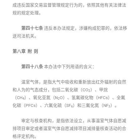
成违反国家交易监督管理规定行为的，依照其他有关法律法
规的规定处理。
第四十七条
违反本办法规定，涉嫌构成犯罪的，依法移
送司法机关。
第八章 附 则
第四十八条
本办法中下列用语的含义：
温室气体，是指大气中吸收和重新放出红外辐射的自然
和人为的气态成分，包括二氧化碳（CO
）、甲烷
2
（CH
）、氧化亚氮（N
O）、氢氟碳化物（HFCs）、全氟
4
2
化碳（PFCs）、六氟化硫（SF
）和三氟化氮（NF
）。
6
3
审定与核查机构，是指依法设立，从事温室气体自愿减
排项目审定或者温室气体自愿减排项目减排量核查活动的合
格评定机构。