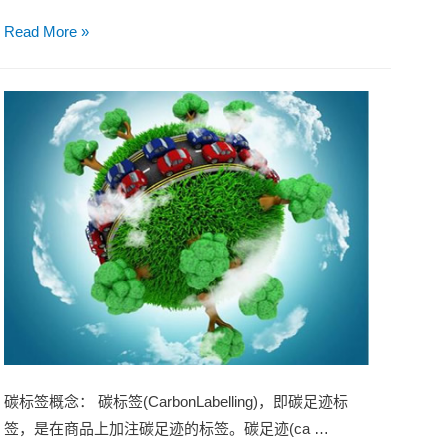
Read More »
碳标签概念： 碳标签(CarbonLabelling)，即碳足迹标
签，是在商品上加注碳足迹的标签。碳足迹(ca …