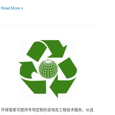
Read More »
环保管家可提供专项定制的咨询及工程技术服务，从选