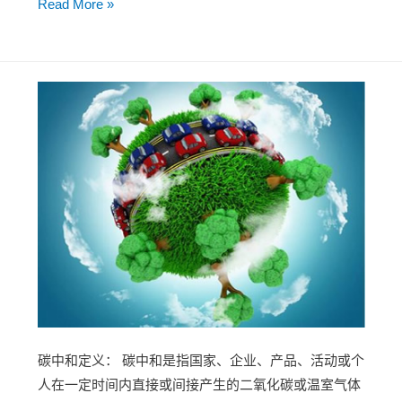
Read More »
碳中和定义： 碳中和是指国家、企业、产品、活动或个
人在一定时间内直接或间接产生的二氧化碳或温室气体