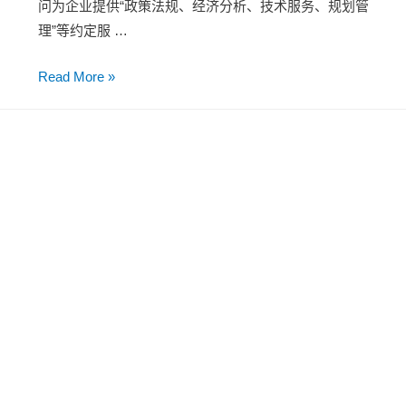
问为企业提供“政策法规、经济分析、技术服务、规划管
理”等约定服 …
Read More »