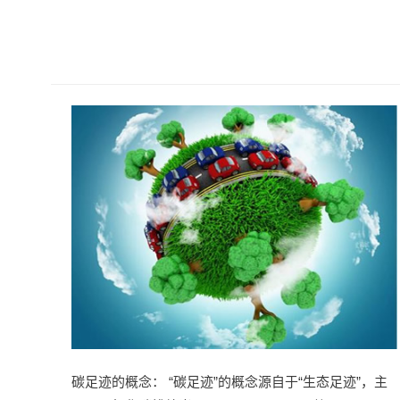
碳足迹的概念： “碳足迹”的概念源自于“生态足迹”，主